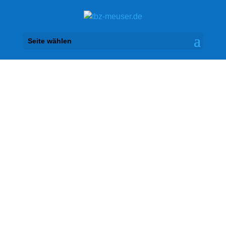
Seite wählen
Bildung hat Zukunft –
Gestalten Sie Ihre im
TBZ
Wir machen Sie fit für die
Herausforderungen von morgen.
Entdecken Sie unser aktuelles
Bildungsangebot und investieren Sie in
Ihr Wissen.